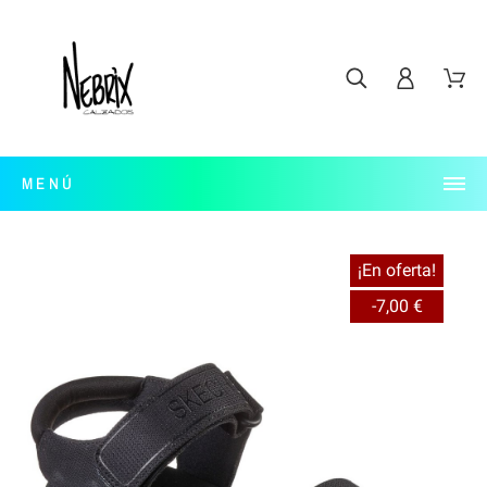
MENÚ
¡En oferta!
-7,00 €