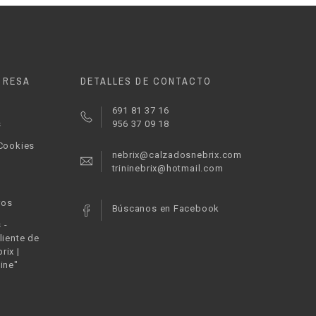
PRESA
DETALLES DE CONTACTO
691 81 37 16
s
956 37 09 18
 Cookies
nebrix@calzadosnebrix.com
trininebrix@hotmail.com
ros
Búscanos en Facebook
 -
liente de
rix |
ine"