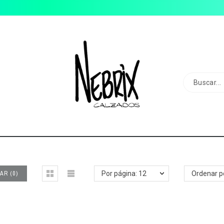
AR
(
0
)
Por página: 12