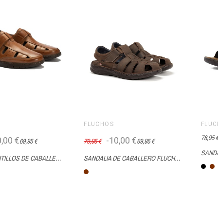
FLUCHOS
FLU
78,95 
0,00 €
-10,00 €
69,95 €
79,95 €
69,95 €
SANDA
SANDALIA PITILLOS DE CABALLERO PIEL Y PLANTILLA EXTRAÍBLE
SANDALIA DE CABALLERO FLUCHOS F1754
Ne
Marrón