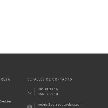
PRESA
DETALLES DE CONTACTO
691 81 37 16
s
956 37 09 18
 Cookies
nebrix@calzadosnebrix.com