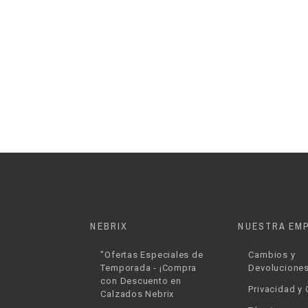
NEBRIX
NUESTRA EM
"Ofertas Especiales de
Cambios y
Temporada - ¡Compra
Devolucione
con Descuento en
Privacidad y
Calzados Nebrix