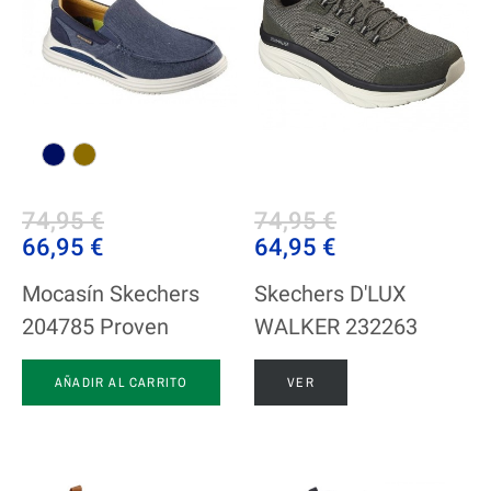
74,95 €
74,95 €
66,95 €
64,95 €
Mocasín Skechers
Skechers D'LUX
204785 Proven
WALKER 232263
AÑADIR AL CARRITO
VER