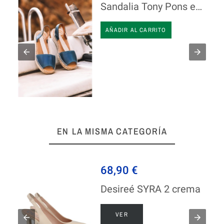
Sandalia Tony Pons en piel
AÑADIR AL CARRITO
EN LA MISMA CATEGORÍA
68,90 €
ON AT105
Desireé SYRA 2 crema
VER