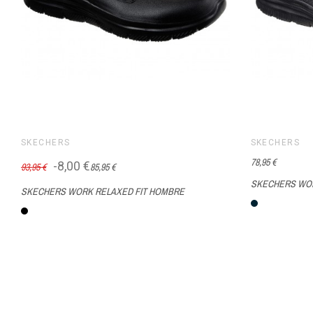
día con el S
advantage 4
siente el pla
cómodame
necesidad de
SKECHERS
SKECHERS
78,95 €
-8,00 €
93,95 €
85,95 €
SKECHERS WOR
SKECHERS WORK RELAXED FIT HOMBRE
BLK
Negro