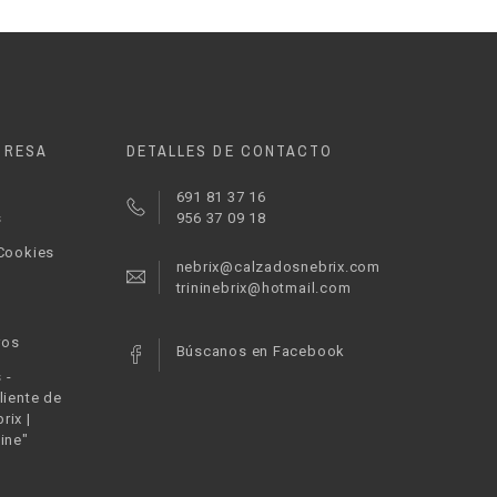
PRESA
DETALLES DE CONTACTO
691 81 37 16
s
956 37 09 18
 Cookies
nebrix@calzadosnebrix.com
trininebrix@hotmail.com
ros
Búscanos en Facebook
 -
liente de
rix |
ine"