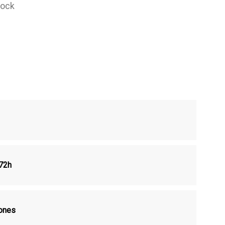
tock
72h
ones