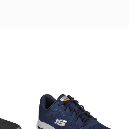
Skechers Proven - Evers
D'LUX WALKER
Hombre
2263
€
64,95 €
69,95 €
59,95 €
on elásticos
Calzado skechers sin
justable
cordones Classic Fit.