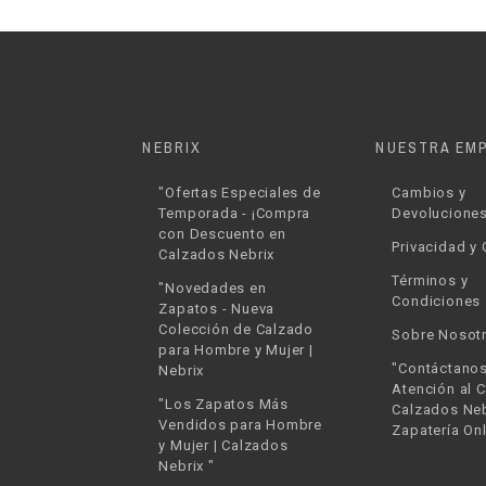
NEBRIX
NUESTRA EM
"Ofertas Especiales de
Cambios y
Temporada - ¡Compra
Devolucione
con Descuento en
Privacidad y
Calzados Nebrix
Términos y
"Novedades en
Condiciones
Zapatos - Nueva
Colección de Calzado
Sobre Nosot
para Hombre y Mujer |
"Contáctanos
Nebrix
Atención al C
"Los Zapatos Más
Calzados Neb
Vendidos para Hombre
Zapatería Onl
y Mujer | Calzados
Nebrix "