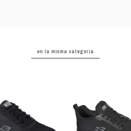
en la misma categoría
 Skechers
Mocasín Skechers
Skechers 
232230
204785 Proven
23
5 €
74,95 €
66,95 €
74,95 
activo y
Skechers PROVEN-
Skechers c
nte todo el
SUTTER te ofrece
autoa