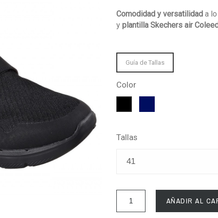
Comodidad y versatilidad
a l
y
plantilla Skechers air Col
Guía de Tallas
Color
Azul
Negro
marino
Tallas
AÑADIR AL CA